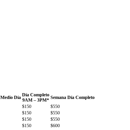
Día Completo
Medio Día
Semana Día Completo
9AM – 3PM*
$
150
$
550
$
150
$
550
$
150
$
550
$
150
$
600