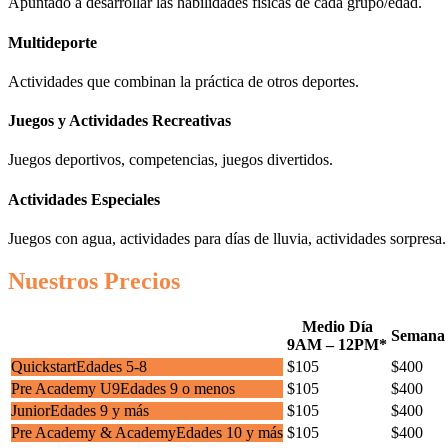
Apuntado a desarrollar las habilidades físicas de cada grupo/edad.
Multideporte
Actividades que combinan la práctica de otros deportes.
Juegos y Actividades Recreativas
Juegos deportivos, competencias, juegos divertidos.
Actividades Especiales
Juegos con agua, actividades para días de lluvia, actividades sorpresa.
Nuestros Precios
Medio Día
Semana 
9AM – 12PM*
Quickstart
Edades 5-8
$
105
$
400
Pre Academy U9
Edades 9 o menos
$
105
$
400
Junior
Edades 9 y más
$
105
$
400
Pre Academy & Academy
Edades 10 y más
$
105
$
400