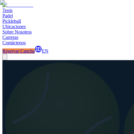
Tenis
Padel
Pickleball
Ubicaciones
Sobre Nosotros
Carreras
Contáctenos
Reservar Cancha
EN