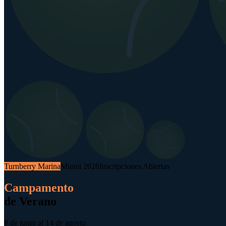
Turnberry Marina
Miami
2026
Inscripciones Abiertas
Campamento
de Verano
8 de junio al 14 de agosto