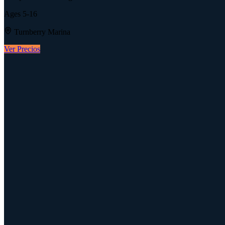
Ages
5-16
Turnberry Marina
Ver Precios