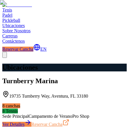
Tenis
Padel
Pickleball
Ubicaciones
Sobre Nosotros
Carreras
Contáctenos
Reservar Cancha
EN
Ubicaciones
Turnberry Marina
19735 Turnberry Way, Aventura, FL 33180
8
canchas
8
Tennis
Sede Principal
Campamento de Verano
Pro Shop
Ver Detalles
Reservar Cancha