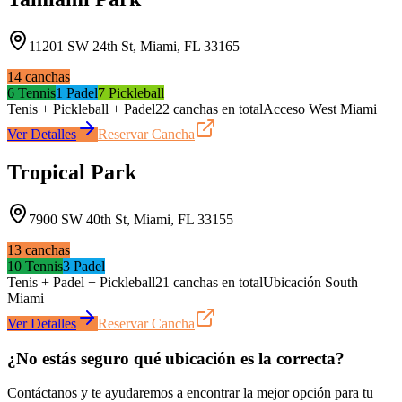
11201 SW 24th St, Miami, FL 33165
14
canchas
6
Tennis
1
Padel
7
Pickleball
Tenis + Pickleball + Padel
22 canchas en total
Acceso West Miami
Ver Detalles
Reservar Cancha
Tropical Park
7900 SW 40th St, Miami, FL 33155
13
canchas
10
Tennis
3
Padel
Tenis + Padel + Pickleball
21 canchas en total
Ubicación South
Miami
Ver Detalles
Reservar Cancha
¿No estás seguro qué ubicación es la correcta?
Contáctanos y te ayudaremos a encontrar la mejor opción para tu