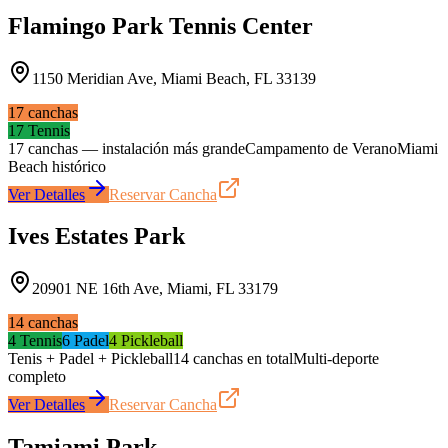
Flamingo Park Tennis Center
1150 Meridian Ave, Miami Beach, FL 33139
17
canchas
17
Tennis
17 canchas — instalación más grande
Campamento de Verano
Miami
Beach histórico
Ver Detalles
Reservar Cancha
Ives Estates Park
20901 NE 16th Ave, Miami, FL 33179
14
canchas
4
Tennis
6
Padel
4
Pickleball
Tenis + Padel + Pickleball
14 canchas en total
Multi-deporte
completo
Ver Detalles
Reservar Cancha
Tamiami Park